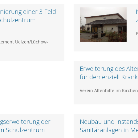
nierung einer 3-Feld-
Schulzentrum
P
ement Uelzen/Lüchow-
Erweiterung des Alt
für demenziell Kran
Verein Altenhilfe im Kirche
gserweiterung der
Neubau und Instand
am Schulzentrum
Sanitäranlagen in M