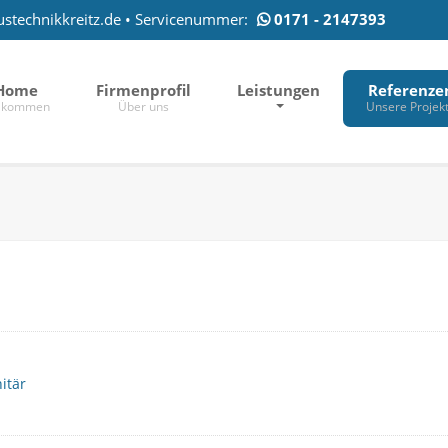
stechnikkreitz.de
• Servicenummer:
0171 - 2147393
Home
Firmenprofil
Leistungen
Referenze
llkommen
Über uns
Unsere Projek
itär