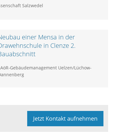
enschaft Salzwedel
Neubau einer Mensa in der
Drawehnschule in Clenze 2.
Bauabschnitt
gAöR-Gebäudemanagement Uelzen/Lüchow-
Dannenberg
Jetzt Kontakt aufnehmen